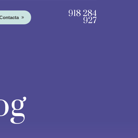
918 284
Contacta
927
og