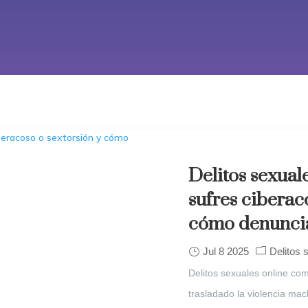
Delitos sexuale
sufres ciberac
cómo denunci
Jul 8 2025
Delitos 
Delitos sexuales online com
trasladado la violencia mach