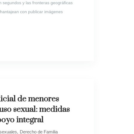
n segundos y las fronteras geográficas
e chantajean con publicar imágenes
icial de menores
uso sexual: medidas
poyo integral
 sexuales
Derecho de Familia