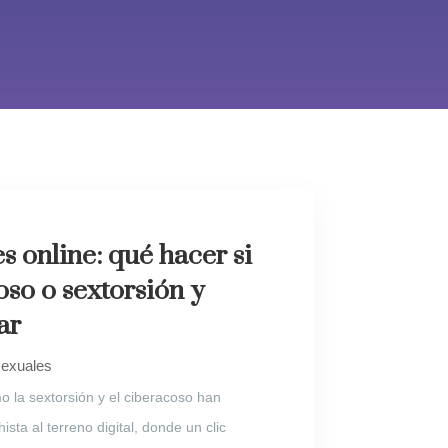
s online: qué hacer si
oso o sextorsión y
ar
sexuales
o la sextorsión y el ciberacoso han
ista al terreno digital, donde un clic